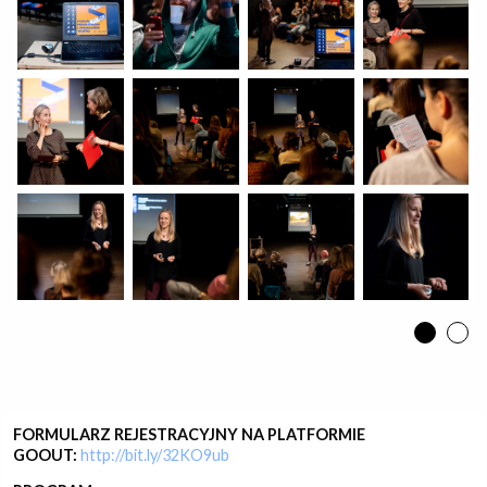
Wydarzenie współfinansowane ze środków miasta stołecznego
Warszawa w ramach projektu Centrum Lubelska 30/32
Udostępnij:
FORMULARZ REJESTRACYJNY NA PLATFORMIE
GOOUT:
http://bit.ly/32KO9ub