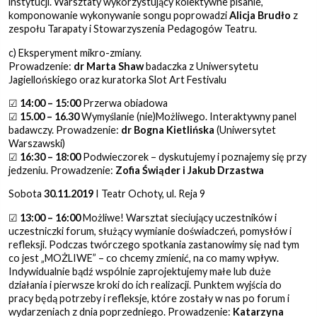
instytucji. Warsztaty wykorzystujący kolektywne pisanie,
komponowanie wykonywanie songu poprowadzi
Alicja Brudło
z
zespołu Tarapaty i Stowarzyszenia Pedagogów Teatru.
c) Eksperyment mikro-zmiany.
Prowadzenie:
dr
Marta Shaw
badaczka z Uniwersytetu
Jagiellońskiego oraz kuratorka Slot Art Festivalu
☑
14:00 – 15:00
Przerwa obiadowa
☑
15.00 – 16.30
Wymyślanie (nie)Możliwego. Interaktywny panel
badawczy. Prowadzenie:
dr Bogna Kietlińska
(Uniwersytet
Warszawski)
☑
16:30 – 18:00
Podwieczorek – dyskutujemy i poznajemy się przy
jedzeniu. Prowadzenie:
Zofia Świąder i Jakub Drzastwa
Sobota
30.11.2019
I Teatr Ochoty, ul. Reja 9
☑
13:00 – 16:00
Możliwe! Warsztat sieciujący uczestników i
uczestniczki forum, służący wymianie doświadczeń, pomysłów i
refleksji. Podczas twórczego spotkania zastanowimy się nad tym
co jest „MOŻLIWE” – co chcemy zmienić, na co mamy wpływ.
Indywidualnie bądź wspólnie zaprojektujemy małe lub duże
działania i pierwsze kroki do ich realizacji. Punktem wyjścia do
pracy będą potrzeby i refleksje, które zostały w nas po forum i
wydarzeniach z dnia poprzedniego. Prowadzenie:
Katarzyna