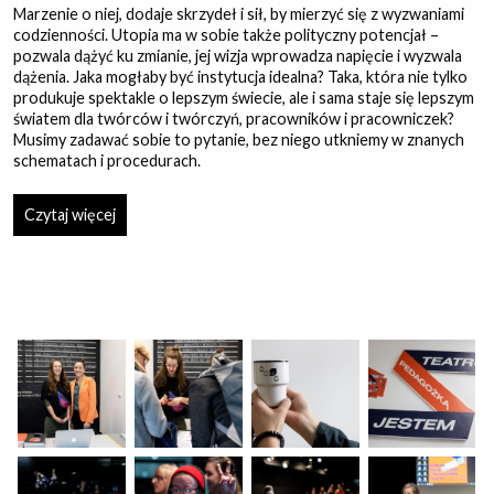
Marzenie o niej, dodaje skrzydeł i sił, by mierzyć się z wyzwaniami
codzienności. Utopia ma w sobie także polityczny potencjał –
pozwala dążyć ku zmianie, jej wizja wprowadza napięcie i wyzwala
dążenia. Jaka mogłaby być instytucja idealna? Taka, która nie tylko
produkuje spektakle o lepszym świecie, ale i sama staje się lepszym
światem dla twórców i twórczyń, pracowników i pracowniczek?
Musimy zadawać sobie to pytanie, bez niego utkniemy w znanych
schematach i procedurach.
Jednak uwodzący urok utopii ma w sobie coś podstępnego.
Czytaj więcej
Odrywa od realiów, przenosi nas w daleką, niewiadomą przyszłość,
generuje frustrację, gdy okazuje się, że droga do spełnienia jest
zbyt daleka a nasz wpływ zbyt ograniczony. Dlatego dziś, pytamy
nie o instytucje idealną, a o instytucje możliwą, czyli taką, która ma
szansę zaistnieć w kontekście, który znamy. Świadoma ograniczeń,
nie godzi się na ich prymat. O taką, która byłaby lepsza, bardziej
uczciwa, bardziej solidarna. Sprzyjająca eksperymentom, a
jednocześnie dająca bezpieczeństwo, odważna i krytyczna, a przy
tym wrażliwa społecznie. Jaka jeszcze powinna być i jak to zrobić?
O tym chcemy z Wami rozmawiać w trakcie Forum Pedagogów i
Pedagożek Teatru.
Organizatorzy:
Stowarzyszenie Pedagogów Teatru
,
Teatr Ochoty