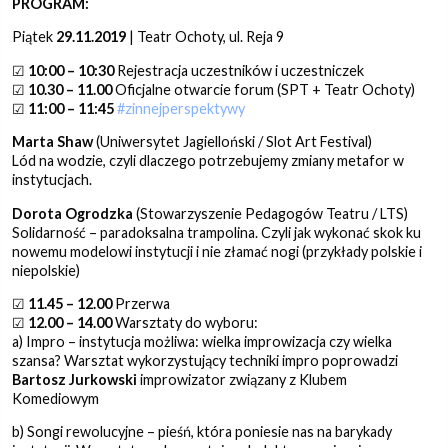
PROGRAM:
Piątek
29.11.2019
| Teatr Ochoty, ul. Reja 9
☑
10:00 – 10:30
Rejestracja uczestników i uczestniczek
☑
10.30 – 11.00
Oficjalne otwarcie forum (SPT + Teatr Ochoty)
☑
11:00 – 11:45
#zinnejperspektywy
Marta Shaw
(Uniwersytet Jagielloński / Slot Art Festival)
Lód na wodzie, czyli dlaczego potrzebujemy zmiany metafor w
instytucjach.
Dorota Ogrodzka
(Stowarzyszenie Pedagogów Teatru / LTS)
Solidarność – paradoksalna trampolina. Czyli jak wykonać skok ku
nowemu modelowi instytucji i nie złamać nogi (przykłady polskie i
niepolskie)
☑
11.45 – 12.00
Przerwa
☑
12.00 – 14.00
Warsztaty do wyboru:
a) Impro – instytucja możliwa: wielka improwizacja czy wielka
szansa? Warsztat wykorzystujący techniki impro poprowadzi
Bartosz Jurkowski
improwizator związany z Klubem
Komediowym
b) Songi rewolucyjne – pieśń, która poniesie nas na barykady