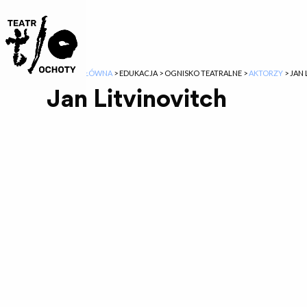
STRONA GŁÓWNA
>
EDUKACJA
>
OGNISKO TEATRALNE
>
AKTORZY
>
JAN 
Jan Litvinovitch