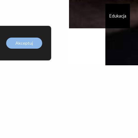
Edukacja
Akceptuj
a
Piotr
Kulesza