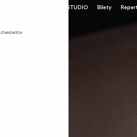
🟢 TO STUDIO
Bilety
Reper
LITVINOVITCH