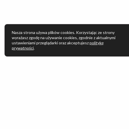
Nasza strona używa plików cookies. Korzystając ze strony
wyrażasz zgodę na używanie cookies, zgodnie z aktualnymi
ustawieniami przeglądarki oraz akceptujesz
politykę
prywatności
.
Poznaj aktorów i aktorki Teatru Ochoty
Maciej
Aleksandra
Barbar
Walter
Tokarczyk
Liberek