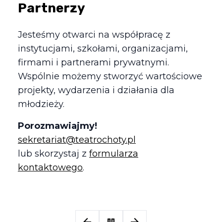
Partnerzy
Jesteśmy otwarci na współpracę z
instytucjami, szkołami, organizacjami,
firmami i partnerami prywatnymi.
Wspólnie możemy stworzyć wartościowe
projekty, wydarzenia i działania dla
młodzieży.
Porozmawiajmy!
sekretariat@teatrochoty.pl
lub skorzystaj z
formularza
kontaktowego
.
arrow_back
pause
arrow_forward