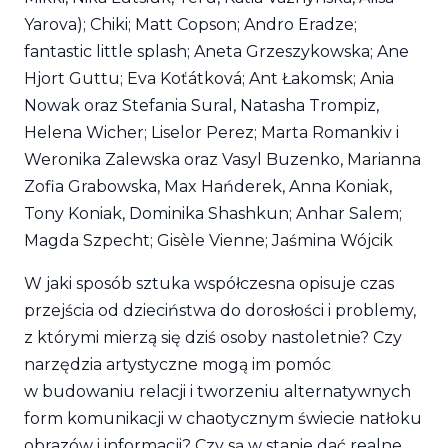
Yarova); Chiki; Matt Copson; Andro Eradze;
fantastic little splash; Aneta Grzeszykowska; Ane
Hjort Guttu; Eva Koťátková; Ant Łakomsk; Ania
Nowak oraz Stefania Sural, Natasha Trompiz,
Helena Wicher; Liselor Perez; Marta Romankiv i
Weronika Zalewska oraz Vasyl Buzenko, Marianna
Zofia Grabowska, Max Hańderek, Anna Koniak,
Tony Koniak, Dominika Shashkun; Anhar Salem;
Magda Szpecht; Gisèle Vienne; Jaśmina Wójcik
W jaki sposób sztuka współczesna opisuje czas
przejścia od dzieciństwa do dorosłości i problemy,
z którymi mierzą się dziś osoby nastoletnie? Czy
narzędzia artystyczne mogą im pomóc
w budowaniu relacji i tworzeniu alternatywnych
form komunikacji w chaotycznym świecie natłoku
obrazów i informacji? Czy są w stanie dać realne