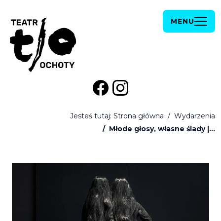
Przejdź do treści
Przejdź do stopki
MENU
Strona główna
Wydarzenia
Młode głosy, własne ślady |...