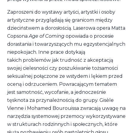
Zaproszeni do wystawy artyści, artystki i osoby
artystyczne przyglądają się granicom między
dzieciństwem a dorosłością. Laserowa opera Matta
Copsona
Age of Coming
opowiada o procesie
dorastania i towarzyszących mu egzystencjalnych
niepokojach. Inne prace dotykają
takich problemów jak trudność z akceptacją
swojej cielesności czy poszukiwanie tożsamości
seksualnej połączone ze wstydem i lękiem przed
oceną i odrzuceniem. Powracającym tematem
jest samotność, wycofanie, a jednocześnie
tęsknota za przynależnością do grupy. Gisèle
Vienne i Mohamed Bourouissa zwracają uwagę na
narzędzia systemowej przemocy wykorzystywane
w strukturach rodzinnych i społecznych, które
służą pozbawieniu osób nastoletnich głosu