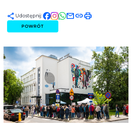
mail
link
print
share
Udostępnij:
POWRÓT